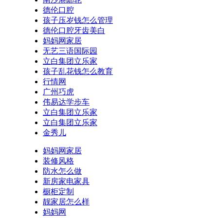
德伦口腔
孩子压岁钱怎么管理
德伦口腔牙齿美白
妈妈网家居
无艺三语国际园
立白集团立乐家
孩子乱花钱怎么教育
行情网
广州巧虎
伟易达学步车
立白集团立乐家
立白集团立乐家
金秀儿
妈妈网家居
装修风格
防水怎么做
新房家电家具
橱柜定制
靓家居怎么样
妈妈网