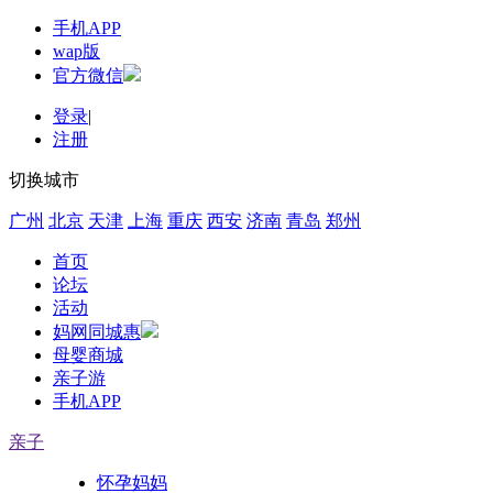
手机APP
wap版
官方微信
登录
|
注册
切换城市
广州
北京
天津
上海
重庆
西安
济南
青岛
郑州
首页
论坛
活动
妈网同城惠
母婴商城
亲子游
手机APP
亲子
怀孕妈妈