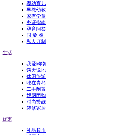
婴幼育儿
早教幼教
家有学童
办证指南
孕育问答
同 龄 圈
私人订制
生活
我爱购物
谈天说地
休闲旅游
吃在青岛
二手闲置
妈网团购
时尚扮靓
装修家居
优惠
礼品超市