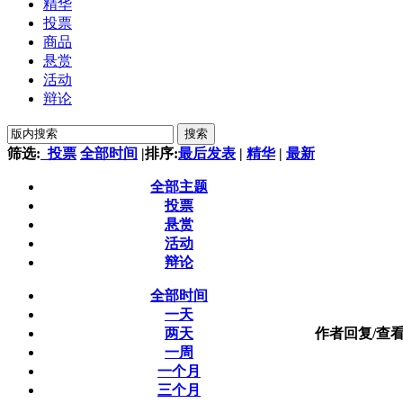
精华
投票
商品
悬赏
活动
辩论
搜索
筛选:
投票
全部时间
|
排序:
最后发表
|
精华
|
最新
全部主题
投票
悬赏
活动
辩论
全部时间
一天
两天
作者
回复/查
一周
一个月
三个月