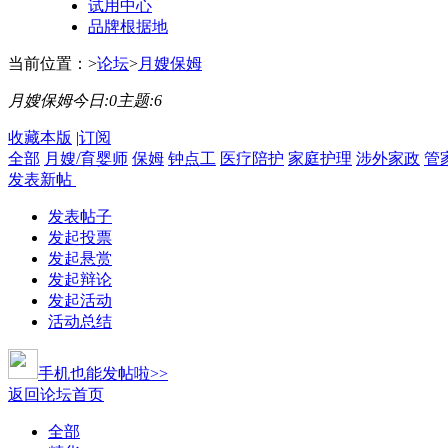
试用中心
品牌根据地
当前位置：
>
论坛
>
月嫂保姆
月嫂保姆
今日:
0
主题:
6
收藏本版
|
订阅
全部
月嫂/育婴师
保姆
钟点工
医疗陪护
家庭护理
涉外家政
管
发表新帖
发表帖子
发起投票
发起悬赏
发起辩论
发起活动
活动总结
手机也能发帖啦>>
返回论坛首页
全部