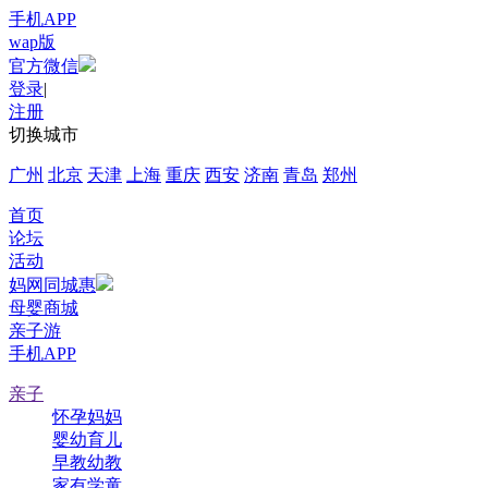
手机APP
wap版
官方微信
登录
|
注册
切换城市
广州
北京
天津
上海
重庆
西安
济南
青岛
郑州
首页
论坛
活动
妈网同城惠
母婴商城
亲子游
手机APP
亲子
怀孕妈妈
婴幼育儿
早教幼教
家有学童