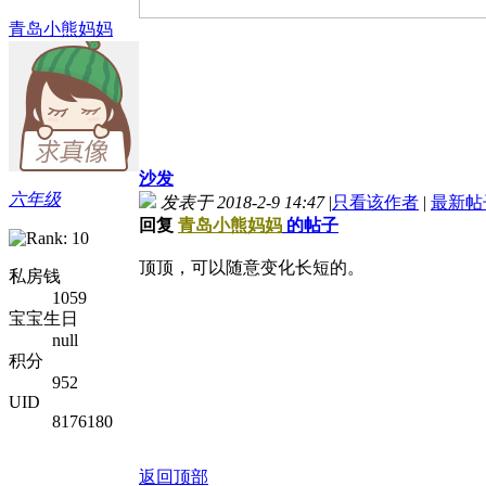
青岛小熊妈妈
沙发
六年级
发表于 2018-2-9 14:47
|
只看该作者
|
最新帖
回复
青岛小熊妈妈
的帖子
顶顶，可以随意变化长短的。
私房钱
1059
宝宝生日
null
积分
952
UID
8176180
返回顶部