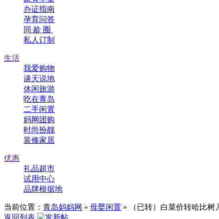
办证指南
孕育问答
同 龄 圈
私人订制
生活
我爱购物
谈天说地
休闲旅游
吃在青岛
二手闲置
妈网团购
时尚扮靓
装修家居
优惠
礼品超市
试用中心
品牌根据地
当前位置：
青岛妈妈网
»
母婴闲置
» （已转）白菜价转哈比树
返回列表