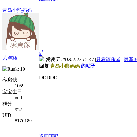
青岛小熊妈妈
#
5
六年级
发表于 2018-2-22 15:47
|
只看该作者
|
最新
回复
青岛小熊妈妈
的帖子
DDDDD
私房钱
1059
宝宝生日
null
积分
952
UID
8176180
返回顶部