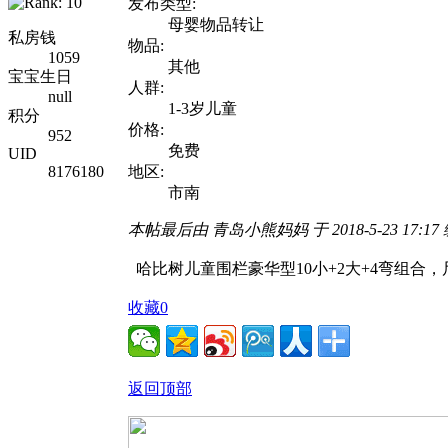
发布类型:
母婴物品转让
私房钱
物品:
1059
其他
宝宝生日
人群:
null
1-3岁儿童
积分
价格:
952
免费
UID
8176180
地区:
市南
本帖最后由 青岛小熊妈妈 于 2018-5-23 17:17
哈比树儿童围栏豪华型10小+2大+4弯组合，尺
收藏
0
返回顶部