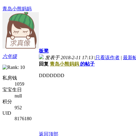
青岛小熊妈妈
板凳
六年级
发表于 2018-2-11 17:13
|
只看该作者
|
最新
回复
青岛小熊妈妈
的帖子
DDDDDDD
私房钱
1059
宝宝生日
null
积分
952
UID
8176180
返回顶部