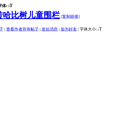
T
字体:
t
转哈比树儿童围栏
[复制链接]
T
子
|
查看作者所有帖子
|
发短消息
|
加为好友
|
字体大小:
t