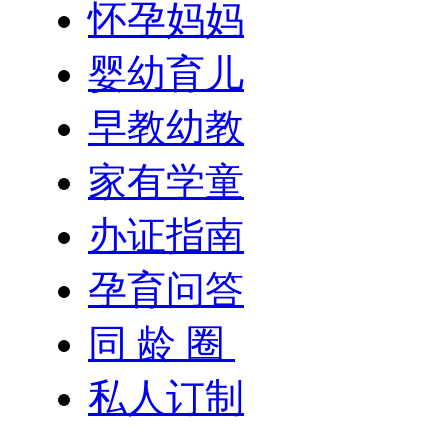
怀孕妈妈
婴幼育儿
早教幼教
家有学童
办证指南
孕育问答
同 龄 圈
私人订制