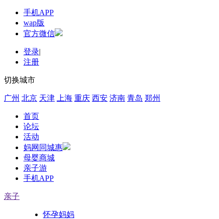
手机APP
wap版
官方微信
登录
|
注册
切换城市
广州
北京
天津
上海
重庆
西安
济南
青岛
郑州
首页
论坛
活动
妈网同城惠
母婴商城
亲子游
手机APP
亲子
怀孕妈妈