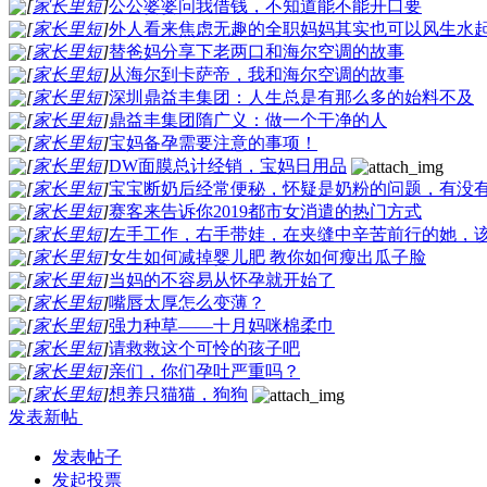
[
家长里短
]
公公婆婆问我借钱，不知道能不能开口要
[
家长里短
]
外人看来焦虑无趣的全职妈妈其实也可以风生水
[
家长里短
]
替爸妈分享下老两口和海尔空调的故事
[
家长里短
]
从海尔到卡萨帝，我和海尔空调的故事
[
家长里短
]
深圳鼎益丰集团：人生总是有那么多的始料不及
[
家长里短
]
鼎益丰集团隋广义：做一个干净的人
[
家长里短
]
宝妈备孕需要注意的事项！
[
家长里短
]
DW面膜总计经销，宝妈日用品
[
家长里短
]
宝宝断奶后经常便秘，怀疑是奶粉的问题，有没
[
家长里短
]
赛客来告诉你2019都市女消遣的热门方式
[
家长里短
]
左手工作，右手带娃，在夹缝中辛苦前行的她，
[
家长里短
]
女生如何减掉婴儿肥 教你如何瘦出瓜子脸
[
家长里短
]
当妈的不容易从怀孕就开始了
[
家长里短
]
嘴唇太厚怎么变薄？
[
家长里短
]
强力种草——十月妈咪棉柔巾
[
家长里短
]
请救救这个可怜的孩子吧
[
家长里短
]
亲们，你们孕吐严重吗？
[
家长里短
]
想养只猫猫，狗狗
发表新帖
发表帖子
发起投票