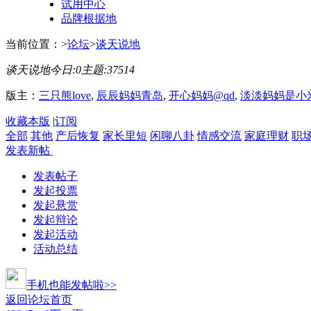
试用中心
品牌根据地
当前位置：
>
论坛
>
谈天说地
谈天说地
今日:
0
主题:
37514
版主：
三只熊love
,
辰辰妈妈青岛
,
开心妈妈@qd
,
淡淡妈妈是小
收藏本版
|
订阅
全部
其他
产后恢复
家长里短
闲聊八卦
情感交流
家庭理财
职
发表新帖
发表帖子
发起投票
发起悬赏
发起辩论
发起活动
活动总结
手机也能发帖啦>>
返回论坛首页