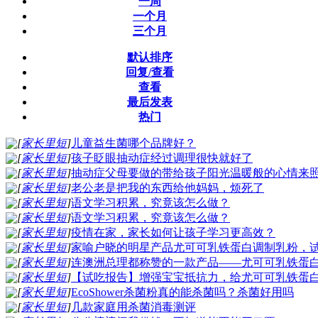
一周
一个月
三个月
默认排序
回复/查看
查看
最后发表
热门
[
家长里短
]
儿童益生菌哪个品牌好？
[
家长里短
]
孩子眨眼抽动症经过调理很快就好了
[
家长里短
]
抽动症父母要做的带给孩子阳光温暖般的心情来
[
家长里短
]
老公老是把我的东西给他妈妈，烦死了
[
家长里短
]
语文学习积累，究竟该怎么做？
[
家长里短
]
语文学习积累，究竟该怎么做？
[
家长里短
]
疫情在家，家长如何让孩子学习更高效？
[
家长里短
]
家喻户晓的明星产品尤可可乳铁蛋白调制乳粉，
[
家长里短
]
连澳洲总理都称赞的一款产品——尤可可乳铁蛋
[
家长里短
]
【试吃报告】增强宝宝抵抗力，给尤可可乳铁蛋
[
家长里短
]
EcoShower杀菌粉真的能杀菌吗？杀菌好用吗
[
家长里短
]
几款家庭用杀菌消毒测评