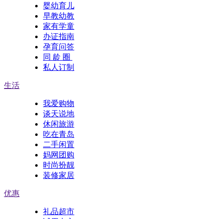
婴幼育儿
早教幼教
家有学童
办证指南
孕育问答
同 龄 圈
私人订制
生活
我爱购物
谈天说地
休闲旅游
吃在青岛
二手闲置
妈网团购
时尚扮靓
装修家居
优惠
礼品超市