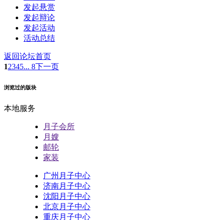
发起悬赏
发起辩论
发起活动
活动总结
返回论坛首页
1
2
3
4
5
... 8
下一页
浏览过的版块
本地服务
月子会所
月嫂
邮轮
家装
广州月子中心
济南月子中心
沈阳月子中心
北京月子中心
重庆月子中心