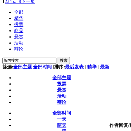
1
2
3
4
5
... 8
下一页
全部
精华
投票
商品
悬赏
活动
辩论
搜索
筛选:
全部主题
全部时间
|
排序:
最后发表
|
精华
|
最新
全部主题
投票
悬赏
活动
辩论
全部时间
一天
两天
作者
回复/