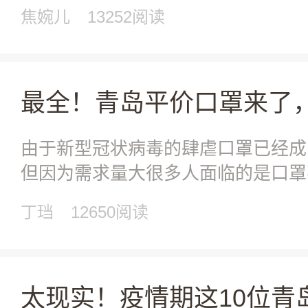
岛98所幼
焦婉儿
13252阅读
由于新型冠状病毒的肆虐口罩已经成
但因为需求量大很多人面临的是口罩
但买不到！还浪费
丁珰
12650阅读
太现实！疫情期这10位青