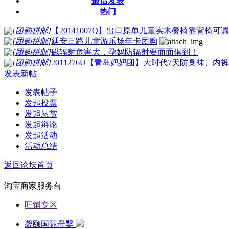
最后发表
热门
[
团购拼邮
]
【20141007Q】出口原单儿童实木餐椅靠背椅可
[
团购拼邮
]
延安三路儿童游乐场年卡团购
[
团购拼邮
]
磁辐射危害大，孕妈防辐射要面面俱到！
[
团购拼邮
]
2011276U【青岛妈妈团】大时代7天防臭袜、
发表新帖
发表帖子
发起投票
发起悬赏
发起辩论
发起活动
活动总结
返回论坛首页
淘宝商家服务台
旺铺专区
馨颐国际母婴