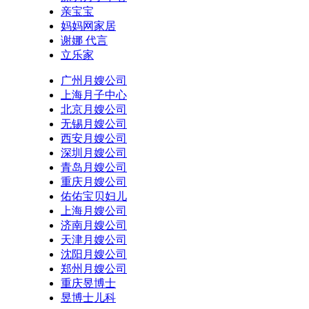
亲宝宝
妈妈网家居
谢娜 代言
立乐家
广州月嫂公司
上海月子中心
北京月嫂公司
无锡月嫂公司
西安月嫂公司
深圳月嫂公司
青岛月嫂公司
重庆月嫂公司
佑佑宝贝妇儿
上海月嫂公司
济南月嫂公司
天津月嫂公司
沈阳月嫂公司
郑州月嫂公司
重庆昱博士
昱博士儿科