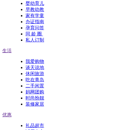
婴幼育儿
早教幼教
家有学童
办证指南
孕育问答
同 龄 圈
私人订制
生活
我爱购物
谈天说地
休闲旅游
吃在青岛
二手闲置
妈网团购
时尚扮靓
装修家居
优惠
礼品超市