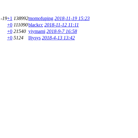
1-19
+1
138992
momofuping
2018-11-19 15:23
+0
111090
blackcc
2018-11-12 11:11
+0
21540
yiymami
2018-9-7 16:58
+0
5124
lljysys
2018-4-13 13:42