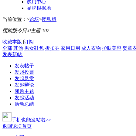
试用中心
品牌根据地
当前位置：
>
论坛
>
团购版
团购版
今日:
0
主题:
107
收藏本版
|
订阅
全部
其他
男女鞋包
折扣券
家用日用
成人衣物
护肤美容
婴童
发表新帖
发表帖子
发起投票
发起悬赏
发起辩论
团购主题
发起活动
活动总结
手机也能发帖啦>>
返回论坛首页