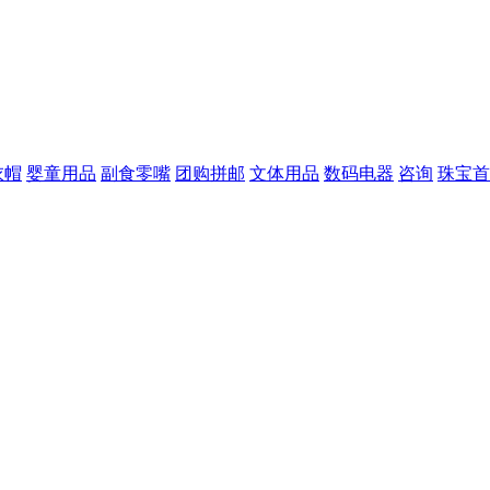
衣帽
婴童用品
副食零嘴
团购拼邮
文体用品
数码电器
咨询
珠宝首