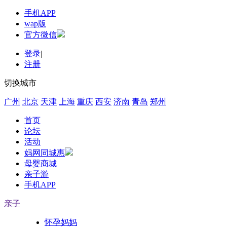
手机APP
wap版
官方微信
登录
|
注册
切换城市
广州
北京
天津
上海
重庆
西安
济南
青岛
郑州
首页
论坛
活动
妈网同城惠
母婴商城
亲子游
手机APP
亲子
怀孕妈妈