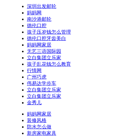
深圳出发邮轮
妈妈网
南沙港邮轮
德伦口腔
孩子压岁钱怎么管理
德伦口腔牙齿美白
妈妈网家居
无艺三语国际园
立白集团立乐家
孩子乱花钱怎么教育
行情网
广州巧虎
伟易达学步车
立白集团立乐家
立白集团立乐家
金秀儿
妈妈网家居
装修风格
防水怎么做
新房家电家具