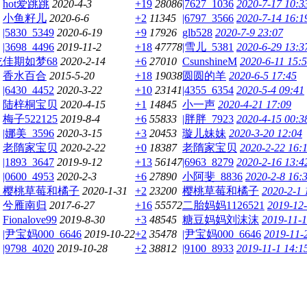
hot爱跳跳
2020-4-3
+19
28086
|7627_1036
2020-7-17 10:3
小鱼籽儿
2020-6-6
+2
11345
|6797_3566
2020-7-14 16:1
|5830_5349
2020-6-19
+9
17926
glb528
2020-7-9 23:07
|3698_4496
2019-11-2
+18
47778
|雪儿_5381
2020-6-29 13:3
吃
佳期如梦68
2020-2-14
+6
27010
CsunshineM
2020-6-11 15:
香水百合
2015-5-20
+18
19038
圆圆的羊
2020-6-5 17:45
|6430_4452
2020-3-22
+10
23141
|4355_6354
2020-5-4 09:41
陆梓桐宝贝
2020-4-15
+1
14845
小一声
2020-4-21 17:09
梅子522125
2019-8-4
+6
55833
|胖胖_7923
2020-4-15 00:3
|娜美_3596
2020-3-15
+3
20453
璇儿妹妹
2020-3-20 12:04
老隋家宝贝
2020-2-22
+0
18387
老隋家宝贝
2020-2-22 16:
|1893_3647
2019-9-12
+13
56147
|6963_8279
2020-2-16 13:4
|0600_4953
2020-2-3
+6
27890
小阿斐_8836
2020-2-8 16:
？
樱桃草莓和橘子
2020-1-31
+2
23200
樱桃草莓和橘子
2020-2-1 
兮雁南归
2017-6-27
+16
55572
二胎妈妈1126521
2019-12-
Fionalove99
2019-8-30
+3
48545
糖豆妈妈刘沫沫
2019-11-1
|尹宝妈000_6646
2019-10-22
+2
35478
|尹宝妈000_6646
2019-11-
|9798_4020
2019-10-28
+2
38812
|9100_8933
2019-11-1 14:1