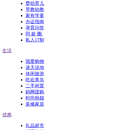
婴幼育儿
早教幼教
家有学童
办证指南
孕育问答
同 龄 圈
私人订制
生活
我爱购物
谈天说地
休闲旅游
吃在青岛
二手闲置
妈网团购
时尚扮靓
装修家居
优惠
礼品超市