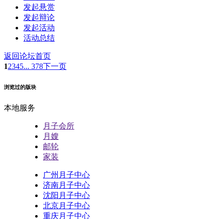
发起悬赏
发起辩论
发起活动
活动总结
返回论坛首页
1
2
3
4
5
... 378
下一页
浏览过的版块
本地服务
月子会所
月嫂
邮轮
家装
广州月子中心
济南月子中心
沈阳月子中心
北京月子中心
重庆月子中心