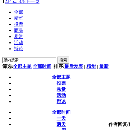
1
2
3
4
5
... 378
下一页
全部
精华
投票
商品
悬赏
活动
辩论
搜索
筛选:
全部主题
全部时间
|
排序:
最后发表
|
精华
|
最新
全部主题
投票
悬赏
活动
辩论
全部时间
一天
两天
作者
回复/