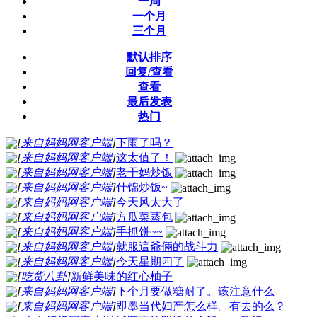
一周
一个月
三个月
默认排序
回复/查看
查看
最后发表
热门
[
来自妈妈网客户端
]
下雨了吗？
[
来自妈妈网客户端
]
这太值了！
[
来自妈妈网客户端
]
老干妈炒饭
[
来自妈妈网客户端
]
什锦炒饭~
[
来自妈妈网客户端
]
今天风太大了
[
来自妈妈网客户端
]
方瓜菜蒸包
[
来自妈妈网客户端
]
手抓饼~~
[
来自妈妈网客户端
]
就服這爺倆的战斗力
[
来自妈妈网客户端
]
今天星期四了
[
吃货八卦
]
新鲜美味的红心柚子
[
来自妈妈网客户端
]
下个月要做糖耐了。该注意什么
[
来自妈妈网客户端
]
即墨当代妇产怎么样。有去的么？