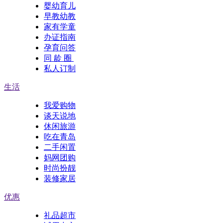
婴幼育儿
早教幼教
家有学童
办证指南
孕育问答
同 龄 圈
私人订制
生活
我爱购物
谈天说地
休闲旅游
吃在青岛
二手闲置
妈网团购
时尚扮靓
装修家居
优惠
礼品超市