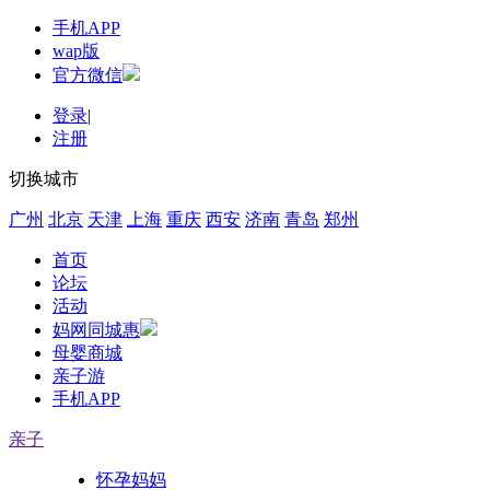
手机APP
wap版
官方微信
登录
|
注册
切换城市
广州
北京
天津
上海
重庆
西安
济南
青岛
郑州
首页
论坛
活动
妈网同城惠
母婴商城
亲子游
手机APP
亲子
怀孕妈妈