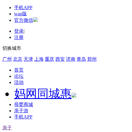
手机APP
wap版
官方微信
登录
|
注册
切换城市
广州
北京
天津
上海
重庆
西安
济南
青岛
郑州
首页
论坛
活动
妈网同城惠
母婴商城
亲子游
手机APP
亲子