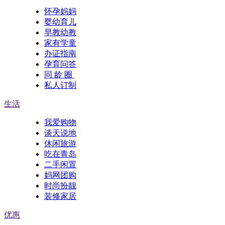
怀孕妈妈
婴幼育儿
早教幼教
家有学童
办证指南
孕育问答
同 龄 圈
私人订制
生活
我爱购物
谈天说地
休闲旅游
吃在青岛
二手闲置
妈网团购
时尚扮靓
装修家居
优惠