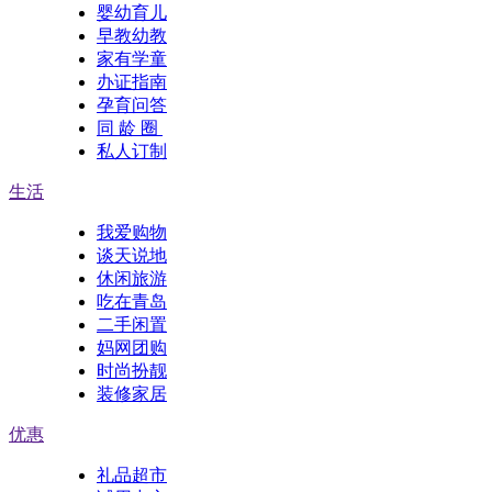
婴幼育儿
早教幼教
家有学童
办证指南
孕育问答
同 龄 圈
私人订制
生活
我爱购物
谈天说地
休闲旅游
吃在青岛
二手闲置
妈网团购
时尚扮靓
装修家居
优惠
礼品超市