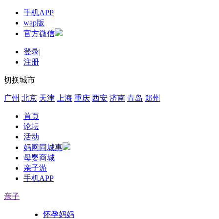
手机APP
wap版
官方微信
登录
|
注册
切换城市
广州
北京
天津
上海
重庆
西安
济南
青岛
郑州
首页
论坛
活动
妈网同城惠
母婴商城
亲子游
手机APP
亲子
怀孕妈妈