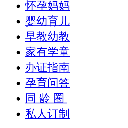
怀孕妈妈
婴幼育儿
早教幼教
家有学童
办证指南
孕育问答
同 龄 圈
私人订制