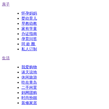
亲子
怀孕妈妈
婴幼育儿
早教幼教
家有学童
办证指南
孕育问答
同 龄 圈
私人订制
生活
我爱购物
谈天说地
休闲旅游
吃在青岛
二手闲置
妈网团购
时尚扮靓
装修家居