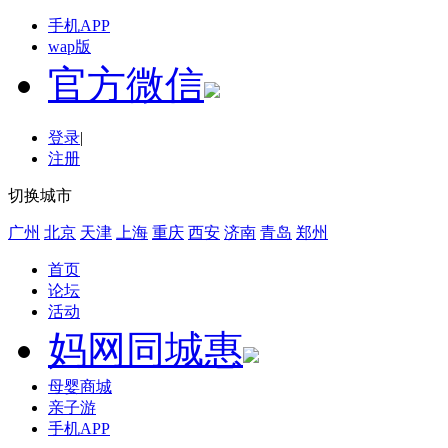
手机APP
wap版
官方微信
登录
|
注册
切换城市
广州
北京
天津
上海
重庆
西安
济南
青岛
郑州
首页
论坛
活动
妈网同城惠
母婴商城
亲子游
手机APP