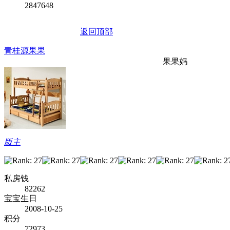
2847648
返回顶部
青桂源果果
果果妈
版主
私房钱
82262
宝宝生日
2008-10-25
积分
72973