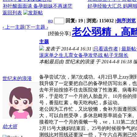
补叶酸面面谈 备孕姐妹不再迷茫
好孕经验大汇总 妈网
返回列表
go
回复: 19 | 浏览: 115032
|
倒序浏览
‹ 上一主题
|
下一主题
›
老公弱精，高
[经验分享]
主题
发表于 2014-4-4 16:31
|
只看该作者
|
最新帖
滚床单之生儿育女备孕攻坚战 帖子无限长
本帖最后由 世纪末的浪漫 于 2014-4-8 16:18
6 s: y2 E0 x& R- @+ m! H+ f2 j
备孕尝试7次，第7次成功。4月2日早上zzy测到双
世纪末的浪漫
我升级了一定要把自己的备孕经历写出来，也
去年开始按捺不住去医院做了性激素、病毒和
怀，于是吃了一个月的人胎盘片。10月份的排
号，番茄红素，每天吃枸杞，多运动。
3 V3 U) i: 
老公因为工作忙，又比较懒，食补方面遵照医
大，可以自然受孕，多休息畸形率就会下来。
接着吃了一个月的蚕蛾一号，ve，1.11第
幼大班
2月15号大姨妈结束后， 25号的时候很争气
测线比对照线还要深一些，下午六点再测已经