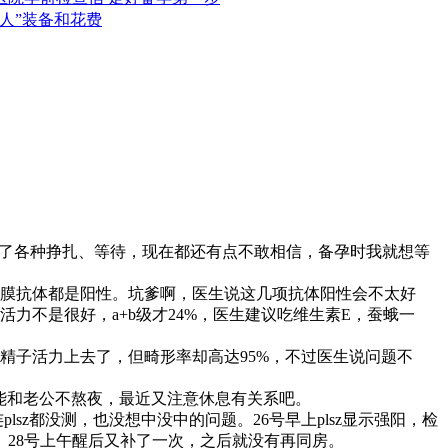
造人”装备和花费
ber！也曾经历了各种挣扎、等待，现在都还有点不敢相信，备孕时我就想等
膜抗体都是阳性。坑爹啊，医生说这几项抗体阳性会不太好
力不是很好，a+b级才24%，医生建议吃维生素E，蚕蛾一
精子活力上去了，但畸形率却高达95%，不过医生说问题不
可能和老公不熬夜，最近又注意休息有关系吧。
1 B, `% b" v! L2 A; e4 R$ x" ~
sz都没测，也没想中没中的问题。26号早上plsz显示强阳，检
28号上午醒后又补了一次，之后就没有再同房。
6 f9 P+ P4 e& I! d