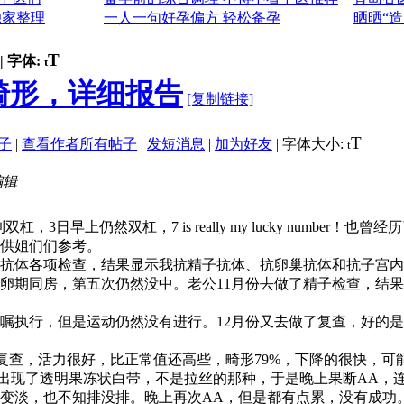
独家整理
一人一句好孕偏方 轻松备孕
晒晒“
T
|
字体:
t
畸形，详细报告
[复制链接]
T
子
|
查看作者所有帖子
|
发短消息
|
加为好友
|
字体大小:
t
 编辑
" v9 C# G- w+ A. }: a
杠，3日早上仍然双杠，7 is really my lucky num
供姐们们参考。
抗体各项检查，结果显示我抗精子抗体、抗卵巢抗体和抗子宫内
卵期同房，第五次仍然没中。老公11月份去做了精子检查，结果活
q5 s" | t5 u% m1 r
嘱执行，但是运动仍然没有进行。12月份又去做了复查，好的是
0 f2 c1 X! A; G
二次复查，活力很好，比正常值还高些，畸形79%，下降的很快，
的出现了透明果冻状白带，不是拉丝的那种，于是晚上果断AA，连pl
变淡，也不知排没排。晚上再次AA，但是都有点累，没有成功。