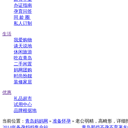
办证指南
孕育问答
同 龄 圈
私人订制
生活
我爱购物
谈天说地
休闲旅游
吃在青岛
二手闲置
妈网团购
时尚扮靓
装修家居
优惠
礼品超市
试用中心
品牌根据地
当前位置：
青岛妈妈网
»
准备怀孕
» 老公弱精，高畸形，详细
2014年备孕妈妈集合站
青岛那些不孕不育著名