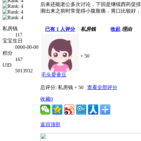
后来还能老公多次讨论，下回是继续西药促排
测出来之前时常觉得小腹胀痛，胃口比较好，
私房钱
已有
1
人评分
私房钱
收起
理由
117
宝宝生日
0000-00-00
积分
+ 50
167
UID
5013932
毛头爱黄豆
总评分:
私房钱 + 50
查看全部评分
收藏
0
返回顶部