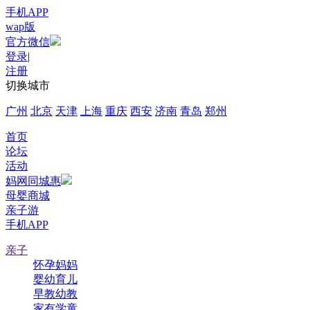
手机APP
wap版
官方微信
登录
|
注册
切换城市
广州
北京
天津
上海
重庆
西安
济南
青岛
郑州
首页
论坛
活动
妈网同城惠
母婴商城
亲子游
手机APP
亲子
怀孕妈妈
婴幼育儿
早教幼教
家有学童