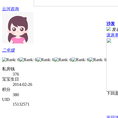
云河咨询
沙发
发表
滚床
二年级
私房钱
376
宝宝生日
2014-02-26
积分
下回
380
UID
15132571
返回