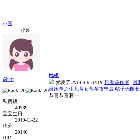
小园
小园
地板
硕 士
发表于 2014-4-8 10:18
|
只看该作者
|
最
滚床单之生儿育女备孕攻坚战 帖子无限长
恭喜恭喜啊~~
私房钱
40589
宝宝生日
2010-11-22
积分
29140
UID