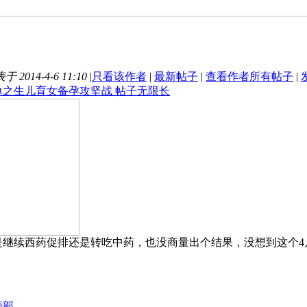
于 2014-4-6 11:10
|
只看该作者
|
最新帖子
|
查看作者所有帖子
|
单之生儿育女备孕攻坚战 帖子无限长
是继续西药促排还是转吃中药，也没商量出个结果，没想到这个4
顶部