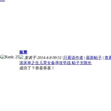
板凳
发表于 2014-4-8 09:51
|
只看该作者
|
最新帖子
|
查
滚床单之生儿育女备孕攻坚战 帖子无限长
成功了？恭喜恭喜！