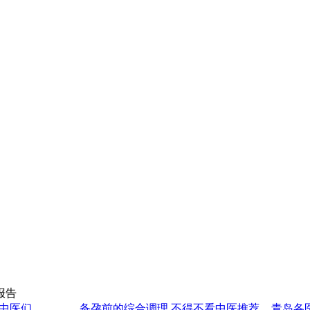
报告
中医们
备孕前的综合调理 不得不看中医推荐
青岛各