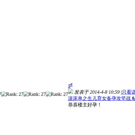
#
5
发表于 2014-4-8 10:59
|
只看
滚床单之生儿育女备孕攻坚战 
恭喜楼主好孕！