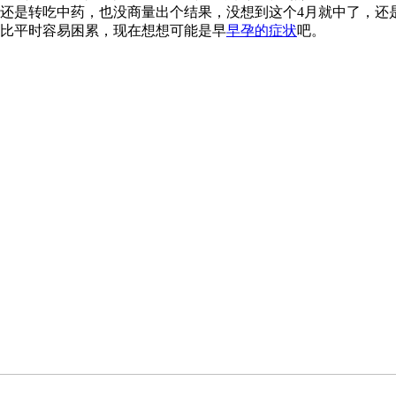
还是转吃中药，也没商量出个结果，没想到这个4月就中了，还
比平时容易困累，现在想想可能是早
早孕的症状
吧。
% B. Z+ M5 x+ r)