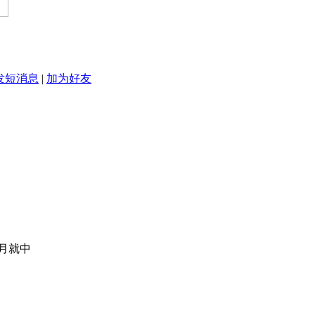
发短消息
|
加为好友
月就中